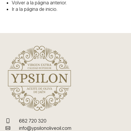
Volver a la página anterior.
Ir a la
página de inicio
.
LINEA
¿
o
tu
c
682 720 320
info@ypsilonoliveoil.com