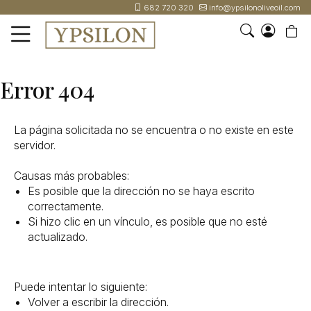
682 720 320
info@ypsilonoliveoil.com
INICIO
Error 404
NOSOTROS
I
TIENDA
o
La página solicitada no se encuentra o no existe en este
ONLINE
cr
servidor.
EVENTOS
un
cu
Causas más probables:
CONTACTO
Es posible que la dirección no se haya escrito
correctamente.
682
Si hizo clic en un vínculo, es posible que no esté
720
actualizado.
320
INFO@YPSILONOLIVEOIL.COM
Puede intentar lo siguiente:
Volver a escribir la dirección.