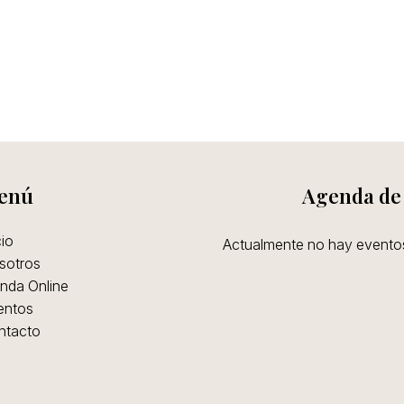
enú
Agenda de
cio
Actualmente no hay event
sotros
nda Online
entos
ntacto