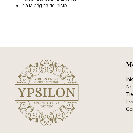
linea
Ir a la
página de inicio
.
M
Ini
No
Tie
Ev
Co