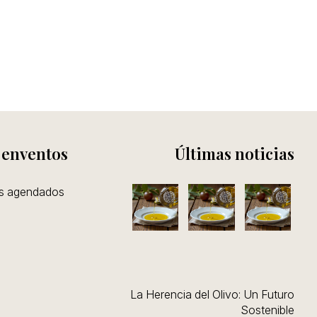
¿Has
olvida
tu
contra
 enventos
Últimas noticias
os agendados
La Herencia del Olivo: Un Futuro
Sostenible