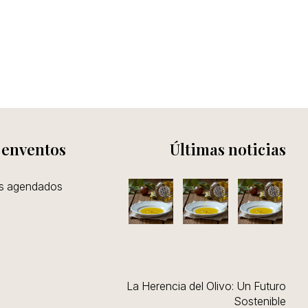
¿Has
olvida
tu
contra
 enventos
Últimas noticias
os agendados
La Herencia del Olivo: Un Futuro
Sostenible