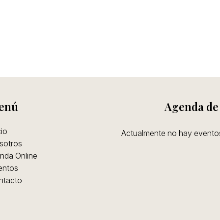
enú
Agenda de
cio
Actualmente no hay event
sotros
nda Online
entos
ntacto