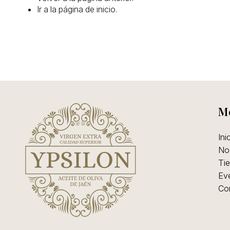
linea
Ir a la
página de inicio
.
M
Ini
No
Tie
Ev
Co