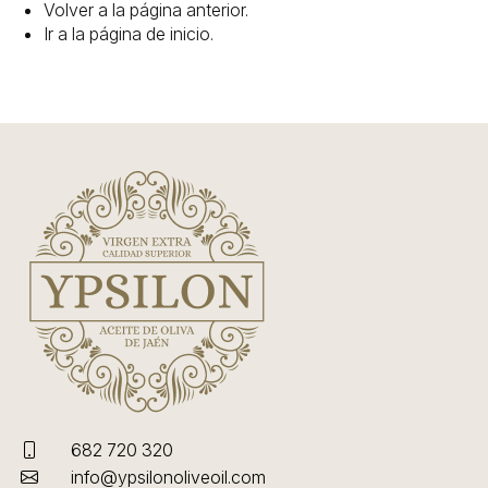
Volver a la página anterior.
Ir a la
página de inicio
.
LINEA
¿
o
tu
c
682 720 320
info@ypsilonoliveoil.com