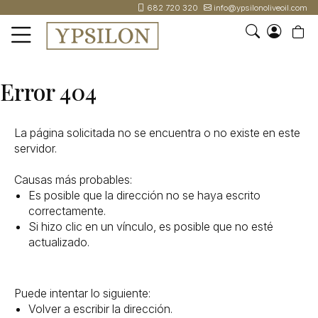
682 720 320
info@ypsilonoliveoil.com
INICIO
Error 404
NOSOTROS
I
TIENDA
o
La página solicitada no se encuentra o no existe en este
ONLINE
cr
servidor.
EVENTOS
un
cu
Causas más probables:
CONTACTO
Es posible que la dirección no se haya escrito
correctamente.
682
Si hizo clic en un vínculo, es posible que no esté
720
actualizado.
320
INFO@YPSILONOLIVEOIL.COM
Puede intentar lo siguiente:
Volver a escribir la dirección.